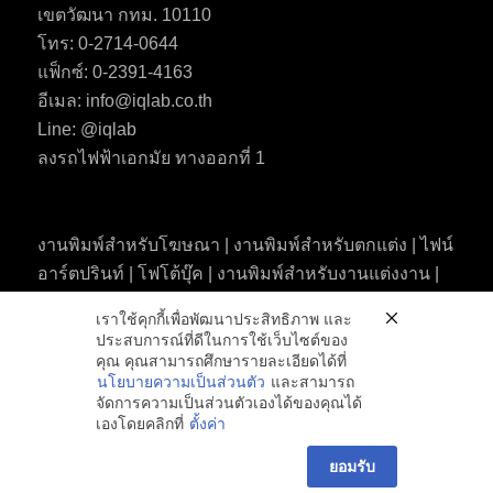
เขตวัฒนา กทม. 10110
โทร: 0-2714-0644
แฟ็กซ์:
0-2391-4163
อีเมล:
info@iqlab.co.th
Line: @iqlab
ลงรถไฟฟ้าเอกมัย ทางออกที่ 1
งานพิมพ์สำหรับโฆษณา | งานพิมพ์สำหรับตกแต่ง | ไฟน์
อาร์ตปรินท์ | โฟโต้บุ๊ค | งานพิมพ์สำหรับงานแต่งงาน |
งานพิมพ์ดิจิทัล | งานพิมพ์ฉลากสินค้า บรรจุภัณฑ์และ
เราใช้คุกกี้เพื่อพัฒนาประสิทธิภาพ และ
กล่อง | พิมพ์บนวัสดุต่างๆ ด้วยระบบยูวีและ finisthing |
ประสบการณ์ที่ดีในการใช้เว็บไซต์ของ
ดิจิทัลแคปเจอร์ | ออกแบบกราฟิค | สแกนฟิล์มเป็นดิจิทัล
คุณ คุณสามารถศึกษารายละเอียดได้ที่
นโยบายความเป็นส่วนตัว
และสามารถ
จัดการความเป็นส่วนตัวเองได้ของคุณได้
เองโดยคลิกที่
ตั้งค่า
ยอมรับ
© Copyright - IQLAB IMAGE QUALITY LAB -
Enfold Theme by Kriesi