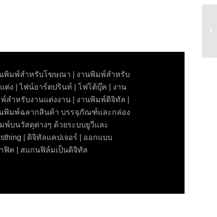
Th
นพิมพ์สำหรับโฆษณา | งานพิมพ์สำหรับ
แต่ง | ไฟน์อาร์ตปรินท์ | โฟโต้บุ๊ค | งาน
มพ์สำหรับงานแต่งงาน | งานพิมพ์ดิจิทัล |
นพิมพ์ฉลากสินค้า บรรจุภัณฑ์และกล่อง
พิมพ์บนวัสดุต่างๆ ด้วยระบบยูวีและ
nisthing | ดิจิทัลแคปเจอร์ | ออกแบบ
าฟิค | สแกนฟิล์มเป็นดิจิทัล