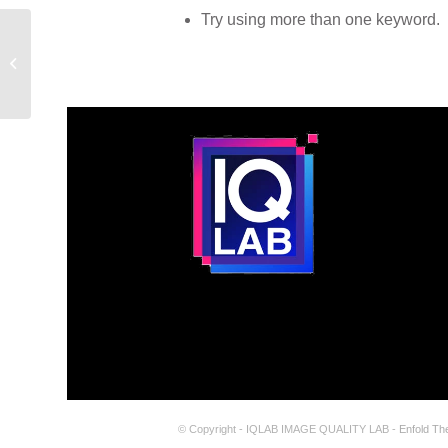
Try using more than one keyword.
Large Format Printing
© Copyright - IQLAB IMAGE QUALITY LAB -
Enfold Th